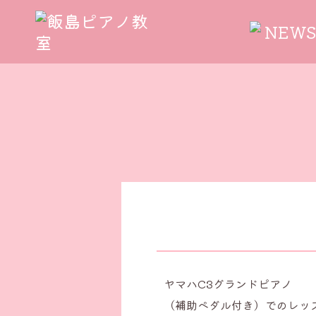
NEWS
Skip
to
content
ヤマハC3グランドピアノ
（補助ペダル付き）でのレッ